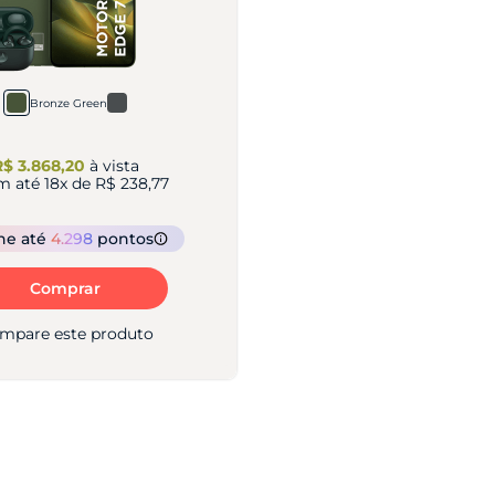
Bronze Green
R$ 3.868,20
à vista
m até
18
x de
R$ 238,77
he
até
4.298
pontos
Comprar
mpare este produto