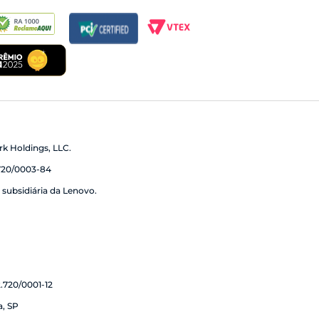
k Holdings, LLC.
20/0003-84
subsidiária da Lenovo.
720/0001-12
a, SP