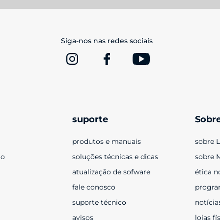
Siga-nos nas redes sociais
suporte
Sobr
produtos e manuais
sobre 
to
soluções técnicas e dicas
sobre 
atualização de sofware
ética n
fale conosco
progra
suporte técnico
notícia
avisos
lojas fí