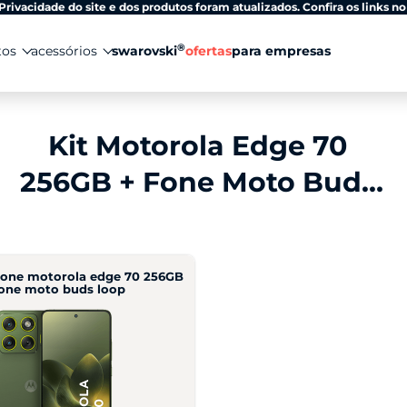
Privacidade do site e dos produtos foram atualizados. Confira os links no
®
tos
acessórios
swarovski
ofertas
para empresas
Kit Motorola Edge 70
256GB + Fone Moto Buds
Loop
hone motorola edge 70 256GB
fone moto buds loop