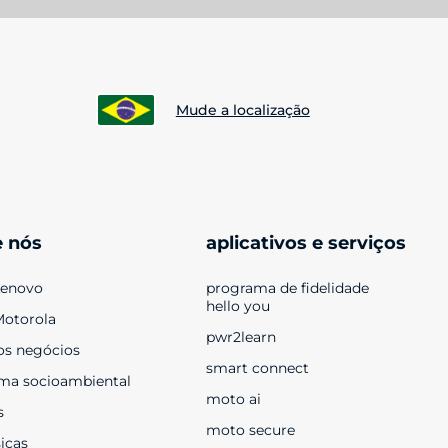
Mude a localização
e nós
aplicativos e serviços
Lenovo
programa de fidelidade 
hello you
Motorola
pwr2learn
os negócios
smart connect
ma socioambiental
moto ai
s
moto secure
sicas