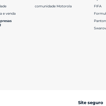
dade
comunidade Motorola
FIFA
a e venda
Formul
presas 
Panton
J
Swarov
Site seguro