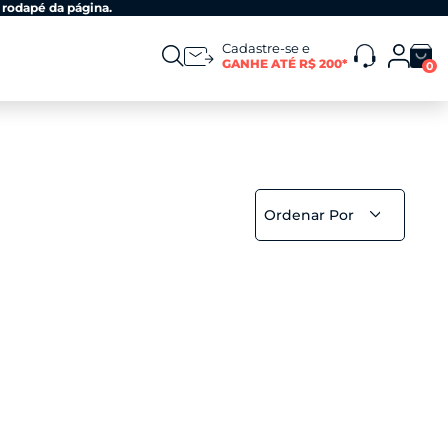
 rodapé da página.
Cadastre-se e
GANHE ATÉ R$ 200*
0
Ordenar Por