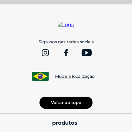
conforto e durabilidade, enquanto o
Fone de ouvido
estéreo Earbuds 2S
entrega um som equilibrado e
envolvente.
Esses modelos são perfeitos para quem busca um
fone
Siga-nos nas redes sociais
de ouvido original
com excelente custo-benefício.
Headphones: imersão total no som
Para uma experiência sonora imersiva, os
headphones
Mude a localização
da Motorola
são a escolha certa. O
headphone
bluetooth
Motorola Moto XT 220
combina
conectividade sem fio com um design ergonômico e
Voltar ao topo
qualidade de áudio superior, perfeito para quem quer
mergulhar no som sem interrupções. Com este fone
produtos
bluetooth, você pode aproveitar suas músicas favoritas