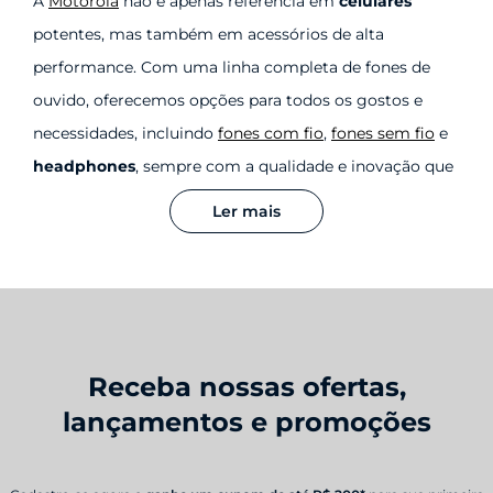
A
Motorola
não é apenas referência em
celulares
potentes, mas também em acessórios de alta
performance. Com uma linha completa de fones de
ouvido, oferecemos opções para todos os gostos e
necessidades, incluindo
fones com fio
,
fones sem fio
e
headphones
, sempre com a qualidade e inovação que
você já conhece.
Ler mais
Fones de ouvido sem fio: Praticidade e
tecnologia
Para quem busca liberdade e praticidade, os
fones de
ouvido sem fio da Motorola
são a escolha perfeita.
Receba nossas ofertas,
Modelos como os
Moto Buds
,
Moto Buds 085
e os
lançamentos e promoções
sofisticados
Moto Buds + Sound by Bose
oferecem
tecnologia de ponta e som cristalino.