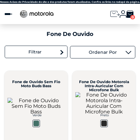
Observação:
Nossos Avisos de Privacidade do site e dos produtos foram atualizados. Confira os links no rodapé da página.
este
site
0
inclui
um
sistema
Fone De Ouvido
de
acessibilidade.
Filtrar
Ordenar Por
Fone de Ouvido Sem Fio
Fone De Ouvido Motorola
Moto Buds Bass
Intra-Auricular Com
Microfone Bulk
Verde
Preto