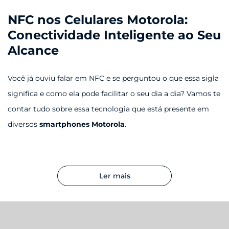
NFC nos Celulares Motorola:
Conectividade Inteligente ao Seu
Alcance
Você já ouviu falar em NFC e se perguntou o que essa sigla
significa e como ela pode facilitar o seu dia a dia? Vamos te
contar tudo sobre essa tecnologia que está presente em
diversos
smartphones Motorola
.
O que é NFC?
NFC, ou Near Field Communication (Comunicação por
Ler mais
Campo de Proximidade), é uma tecnologia de
comunicação sem fio de curto alcance. Isso significa que
ela permite a troca de informações entre dois dispositivos