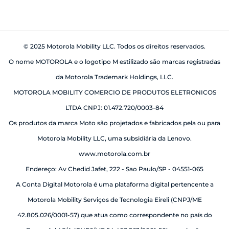
atritos.
Segurança: Pagamentos por aproximação são
criptografados e muitas vezes exigem
© 2025 Motorola Mobility LLC. Todos os direitos reservados.
autenticação (senha, biometria), tornando-os
O nome MOTOROLA e o logotipo M estilizado são marcas registradas
mais seguros que o uso de cartões físicos em
da Motorola Trademark Holdings, LLC.
alguns cenários.
MOTOROLA MOBILITY COMERCIO DE PRODUTOS ELETRONICOS
Praticidade: Reduza a necessidade de carregar
LTDA CNPJ: 01.472.720/0003-84
carteira e cartões, tendo tudo no seu
Os produtos da marca Moto são projetados e fabricados pela ou para
smartphone.
Motorola Mobility LLC, uma subsidiária da Lenovo.
Versatilidade: Utilize seu celular para diversas
www.motorola.com.br
funções, desde pagamentos até controle de
Endereço: Av Chedid Jafet, 222 - Sao Paulo/SP - 04551-065
acesso.
A Conta Digital Motorola é uma plataforma digital pertencente a
Motorola Mobility Serviços de Tecnologia Eireli (CNPJ/ME
Quais telefones Motorola têm NFC? Qual
42.805.026/0001-57) que atua como correspondente no país do
Moto G tem NFC?