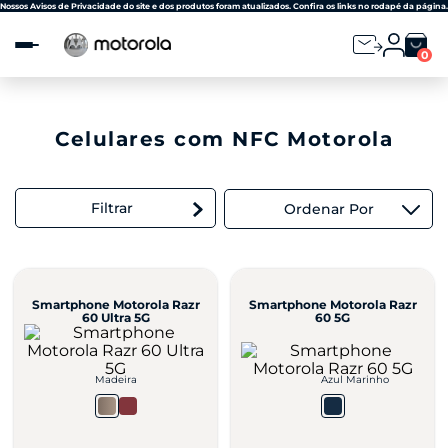
Observação:
Nossos Avisos de Privacidade do site e dos produtos foram atualizados. Confira os links no rodapé da página.
este
site
0
inclui
um
sistema
de
acessibilidade.
Celulares com NFC Motorola
Filtrar
Ordenar Por
Smartphone Motorola Razr
Smartphone Motorola Razr
60 Ultra 5G
60 5G
Madeira
Azul Marinho