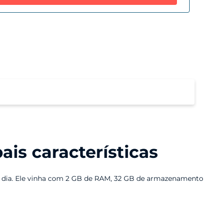
emória RAM
GB
is características
a a dia. Ele vinha com 2 GB de RAM, 32 GB de armazenamento
rontal era de 5 MP.