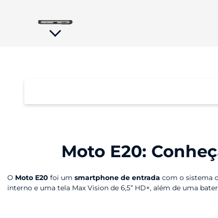
tela;
Pressione
Control-
F10
para
abrir
um
menu
de
acessibilidade.
Performance
Moto E20: Conheça
O
Moto E20
foi um
smartphone de entrada
com o sistema op
interno e uma tela Max Vision de 6,5” HD+, além de uma bat
Tela
Tinha um conjunto de câmeras que trazia um sensor traseiro 