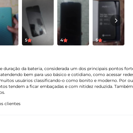
Radio FM*:
Sim
Certificado de homologação Anatel
09193-21-00330
5
4
5
01 Telefone
Ga
01 Kit de manuais
12
01 Fone de ouvido estereo
e duração da bateria, considerada um dos principais pontos forte
01 Cabo USB-A / USB-C
 atendendo bem para uso básico e cotidiano, como acessar redes s
01 Carregador de parede
uitos usuários classificando-o como bonito e moderno. Por out
01 Ferramenta de remoção do chip
otos tendem a ficar embaçadas e com nitidez reduzida. Também 
os.
s clientes