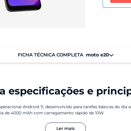
FICHA TÉCNICA COMPLETA
moto e20
Sistema Operacional
M
Android 11 (GO)⁴
2 
 especificações e principa
Armazenamento
Armazenamento Total: 32 GB
Armazenamento Disponível: 24 GB
eracional Android 11, desenvolvido para tarefas básicas do di
eria de 4000 mAh com carregamento rápido de 10W.
de 13 MP e outro de profundidade com 2 MP, enquanto a câmera f
Informação de tela
Ler mais
Tela Max Vision de 6,5″ HD+