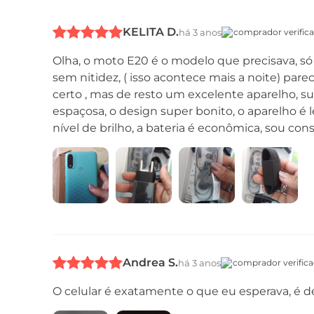
KELITA D.
há 3 anos
comprador verific
Olha, o moto E20 é o modelo que precisava, só
sem nitidez, ( isso acontece mais a noite) pa
certo , mas de resto um excelente aparelho, sup
espaçosa, o design super bonito, o aparelho é lev
nível de brilho, a bateria é econômica, sou con
Andrea S.
há 3 anos
comprador verific
O celular é exatamente o que eu esperava, é d