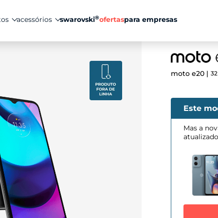
®
tos
acessórios
swarovski
ofertas
para empresas
moto e20
32
Este mo
Mas a nov
atualizad