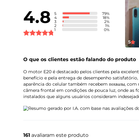
4.8
5
79
%
4
18
%
3
2
%
2
1
%
1
0
%
5
Conteúdo da Caixa
O que os clientes estão falando do produto
O motor E20 é destacado pelos clientes pela excelent
benefício e pela entrega de desempenho satisfatório,
aparência do celular também recebem похвалы, com m
câmera frontal em condições de pouca luz, onde as f
instalados que alguns usuários consideram indesejad
Resumo gerado por I.A. com base nas avaliações do
161
avaliaram este produto