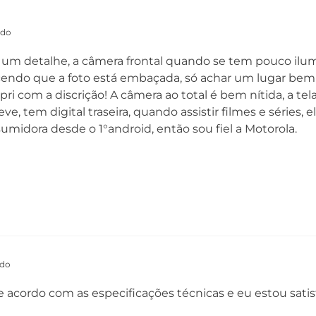
ado
 um detalhe, a câmera frontal quando se tem pouco ilum
recendo que a foto está embaçada, só achar um lugar bem
ri com a discrição! A câmera ao total é bem nítida, a tel
e, tem digital traseira, quando assistir filmes e séries, el
sumidora desde o 1°android, então sou fiel a Motorola.
ado
e acordo com as especificações técnicas e eu estou satis