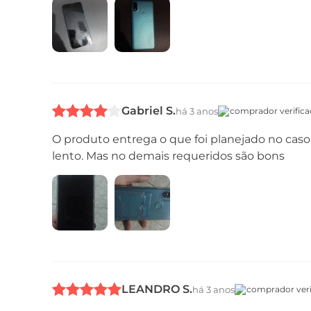
Gabriel S.
há 3 anos
comprador verific
O produto entrega o que foi planejado no caso
lento. Mas no demais requeridos são bons
LEANDRO S.
há 3 anos
comprador veri