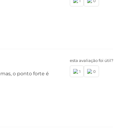
1
0
esta avaliação foi útil?
1
0
emas, o ponto forte é