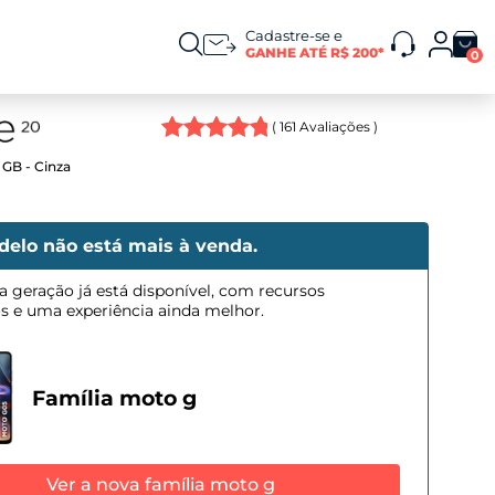
Cadastre-se e
GANHE ATÉ R$ 200*
0
(
161
Avaliações )
 GB - Cinza
delo não está mais à venda.
a geração já está disponível, com recursos
os e uma experiência ainda melhor.
Família moto g
Ver a nova família moto g