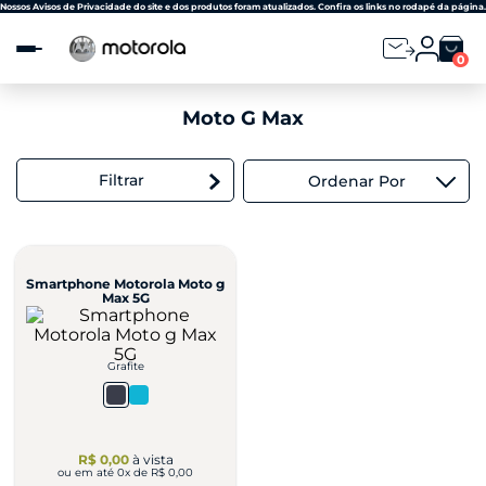
Observação:
Nossos Avisos de Privacidade do site e dos produtos foram atualizados. Confira os links no rodapé da página.
este
site
0
inclui
um
sistema
Moto G Max
de
acessibilidade.
Filtrar
Ordenar Por
Smartphone Motorola Moto g
Max 5G
Grafite
R$ 0,00
à vista
ou em até
0
x de
R$ 0,00