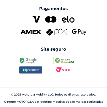
moto secure
moto tag
compre com CNPJ
Pagamentos
Formula 1
family space
carregadores
Pantone
seguros
cabos
Swarovski
reparo fora da garantia
caixas de som
android auto
Site seguro
babá eletrônica
© 2025 Motorola Mobility LLC. Todos os direitos reservados.
O nome MOTOROLA e o logotipo M estilizado são marcas registradas